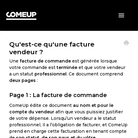
ACCUEIL
Toggle
Navigatio
CLIENTS
Qu'est-ce qu'une facture
VENDEURS
vendeur ?
GÉNÉRAL
Une
facture de commande
est générée lorsque
votre commande est
terminée
et que votre vendeur
a un statut
professionnel
. Ce document comprend
deux pages
:
Page 1 : La facture de commande
ComeUp édite ce document
au nom et pour le
compte du vendeur
afin que vous puissiez justifier
de votre dépense. Lorsqu’un vendeur a le statut
professionnel, il a l’obligation de facturer, et ComeUp
prend en charge cette facturation en tenant compte
de
son statut, de son pays et du vôtre
.