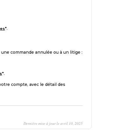
"
.
res
à une commande annulée ou à un litige :
"
.
s
votre compte, avec le détail des
Dernière mise à jour le avril 10, 2025