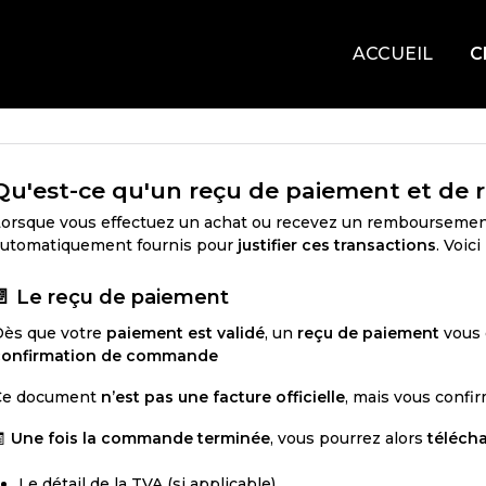
ACCUEIL
C
Qu'est-ce qu'un reçu de paiement et de
orsque vous effectuez un achat ou recevez un remboursemen
automatiquement fournis pour
justifier ces transactions
. Voici
📄 Le reçu de paiement
Dès que votre
paiement est validé
, un
reçu de paiement
vous 
confirmation de commande
Ce document
n’est pas une facture officielle
, mais vous confi
🧾
Une fois la commande terminée
, vous pourrez alors
télécha
Le détail de la TVA (si applicable)