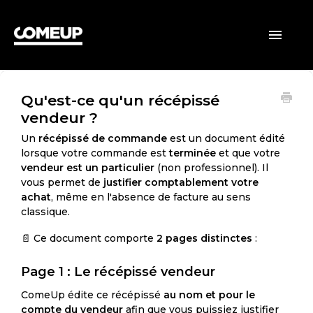
ACCUEIL
Toggle
Navigatio
CLIENTS
Qu'est-ce qu'un récépissé
VENDEURS
vendeur ?
GÉNÉRAL
Un
récépissé de commande
est un document édité
lorsque votre commande est
terminée
et que votre
vendeur est un particulier
(non professionnel). Il
vous permet de
justifier comptablement votre
achat
, même en l'absence de facture au sens
classique.
📄 Ce document comporte
2 pages distinctes
:
Page 1 : Le récépissé vendeur
ComeUp édite ce récépissé
au nom et pour le
compte du vendeur
afin que vous puissiez justifier