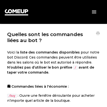
ACCUEIL
Toggle
Navigatio
CLIENTS
Quelles sont les commandes
VENDEURS
liées au bot ?
GÉNÉRAL
Voici la
liste des commandes disponibles
pour notre
bot Discord. Ces commandes peuvent être utilisées
dans les salons où le bot est autorisé à répondre.
N’oubliez pas d’utiliser le bon préfixe
avant de
/
taper votre commande.
🛍 Commandes liées à l'économie :
: Ouvre une fenêtre déroulante pour acheter
/buy
n’importe quel article de la boutique.