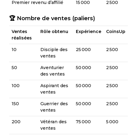
Premier revenu d’affilié
15 000
2 500
🏆 Nombre de ventes (paliers)
Ventes
Rôle obtenu
Expérience
CoinsUp
réalisées
10
Disciple des
25 000
2 500
ventes
50
Aventurier
50 000
2 500
des ventes
100
Aspirant des
50 000
2 500
ventes
150
Guerrier des
50 000
2 500
ventes
200
Vétéran des
75 000
5 000
ventes