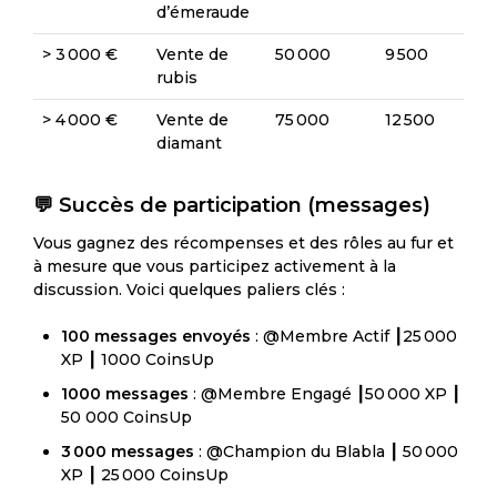
d’émeraude
> 3 000 €
Vente de
50 000
9 500
rubis
> 4 000 €
Vente de
75 000
12 500
diamant
💬 Succès de participation (messages)
Vous gagnez des récompenses et des rôles au fur et
à mesure que vous participez activement à la
discussion. Voici quelques paliers clés :
100 messages envoyés
: @Membre Actif ┃25 000
XP ┃ 1000 CoinsUp
1000 messages
: @Membre Engagé ┃50 000 XP ┃
50 000 CoinsUp
3 000 messages
: @Champion du Blabla ┃ 50 000
XP ┃ 25 000 CoinsUp