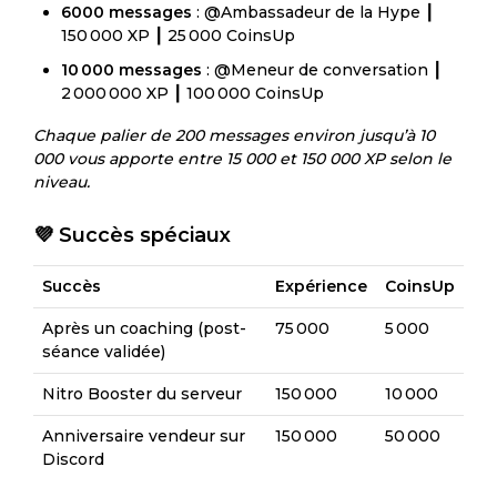
6000 messages
: @Ambassadeur de la Hype ┃
150 000 XP ┃ 25 000 CoinsUp
10 000 messages
: @Meneur de conversation ┃
2 000 000 XP ┃ 100 000 CoinsUp
Chaque palier de 200 messages environ jusqu’à 10
000 vous apporte entre 15 000 et 150 000 XP selon le
niveau.
💜 Succès spéciaux
Succès
Expérience
CoinsUp
Après un coaching (post-
75 000
5 000
séance validée)
Nitro Booster du serveur
150 000
10 000
Anniversaire vendeur sur
150 000
50 000
Discord