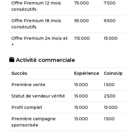
Offre Premium 12 mois
75 000
7 500
consécutifs
Offre Premium 18 mois
95 000
9 500
consécutifs
Offre Premium 24 mois et
115 000
15 000
+
🛍️ Activité commerciale
Succès
Expérience
CoinsUp
Première vente
15 000
1 500
Statut de vendeur vérifié
15 000
2 500
Profil complet
15 000
15 000
Première campagne
15 000
1 500
sponsorisée