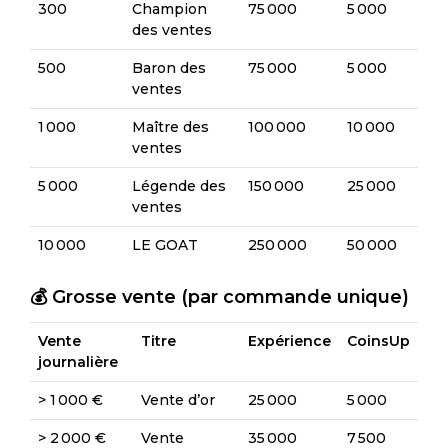
300
Champion
75 000
5 000
des ventes
500
Baron des
75 000
5 000
ventes
1 000
Maître des
100 000
10 000
ventes
5 000
Légende des
150 000
25 000
ventes
10 000
LE GOAT
250 000
50 000
💰 Grosse vente (par commande unique)
Vente
Titre
Expérience
CoinsUp
journalière
> 1 000 €
Vente d’or
25 000
5 000
> 2 000 €
Vente
35 000
7 500