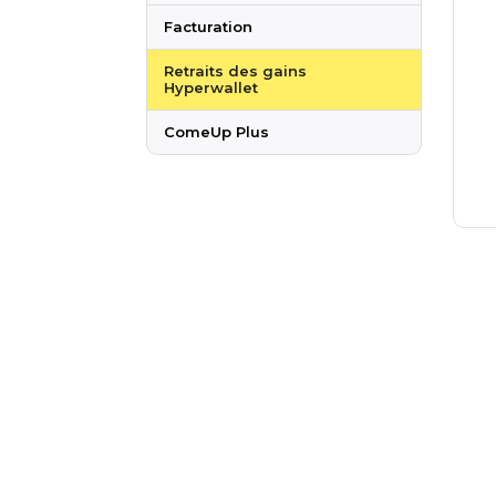
Facturation
Retraits des gains
Hyperwallet
ComeUp Plus