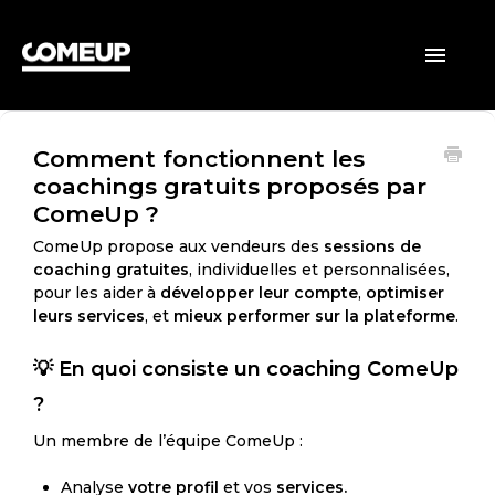
ACCUEIL
Toggle
Navigatio
CLIENTS
Comment fonctionnent les
VENDEURS
coachings gratuits proposés par
ComeUp ?
GÉNÉRAL
ComeUp propose aux vendeurs des
sessions de
coaching gratuites
, individuelles et personnalisées,
pour les aider à
développer leur compte
,
optimiser
leurs services
, et
mieux performer sur la plateforme
.
💡 En quoi consiste un coaching ComeUp
?
Un membre de l’équipe ComeUp :
Analyse
votre profil
et vos
services.