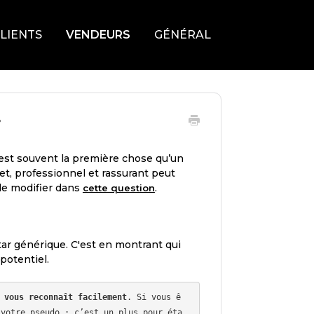
LIENTS
VENDEURS
GÉNÉRAL
?
st souvent la première chose qu’un
let, professionnel et rassurant peut
 le modifier dans
.
cette question
tar générique. C'est en montrant qui
potentiel.
 vous reconnaît facilement
. Si vous ê
 votre pseudo : c’est un plus pour éta