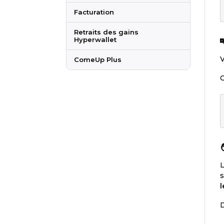
Facturation
Retraits des gains
Hyperwallet
V
ComeUp Plus
C
L
s
l