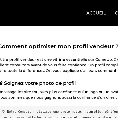
ACCUEIL
C
Comment optimiser mon profil vendeur 
otre profil vendeur est
une vitrine essentielle
sur ComeUp. C’e
lient consultera avant de vous faire confiance. Un profil comp
aire toute la différence... On vous explique d'ailleurs comment
📸
Soignez votre photo de profil
n visage inspire toujours plus confiance qu’un logo ou un ava
ous sommes que nous gagnons aussi la confiance d'un client 
💡 Notre Conseil : utilisez une 
photo nette, naturelle, où l’on
tes à l’aise, affichez aussi 
votre nom et prénom
 à la place de