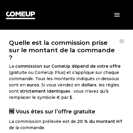
ACCUEIL
Toggle
Navigatio
CLIENTS
Quelle est la commission prise
VENDEURS
sur le montant de la commande
?
GÉNÉRAL
La
commission sur ComeUp dépend de votre offre
(gratuite ou ComeUp Plus) et s’applique sur chaque
commande. Tous les montants indiqués ci-dessous
sont en
euros
. Si vous vendez en
dollars
, les règles
sont
strictement identiques
: vous n'avez qu’à
remplacer le symbole € par $.
🆓
Vous êtes sur l’offre gratuite
La commission prélevée est de
20 % du montant HT
de la commande.