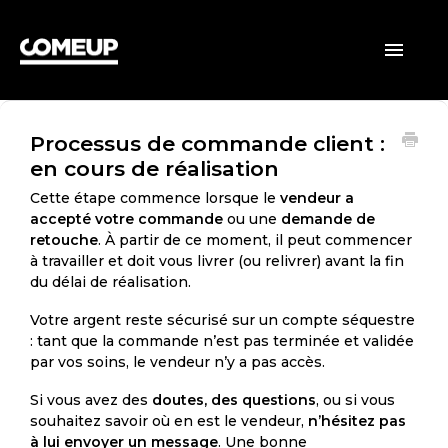
ACCUEIL
Toggle
Navigatio
CLIENTS
Processus de commande client :
VENDEURS
en cours de réalisation
GÉNÉRAL
Cette étape commence lorsque le
vendeur a
accepté votre commande
ou une
demande de
retouche
. À partir de ce moment, il peut commencer
à travailler et doit vous livrer (ou relivrer) avant la fin
du délai de réalisation.
Votre argent reste sécurisé sur un compte séquestre
: tant que la commande n’est pas terminée et validée
par vos soins, le vendeur n’y a pas accès.
Si vous avez des
doutes, des questions
, ou si vous
souhaitez savoir où en est le vendeur,
n’hésitez pas
à lui envoyer un message
. Une bonne