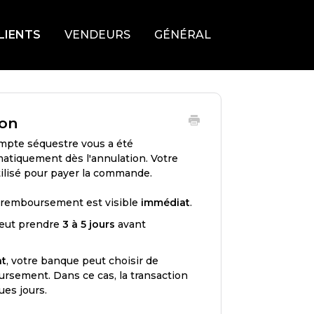
LIENTS
VENDEURS
GÉNÉRAL
ion
compte séquestre vous a été
atiquement dès l'annulation. Votre
ilisé pour payer la commande.
e remboursement est visible
immédiat
.
peut prendre
3 à 5 jours
avant
nt
, votre banque peut choisir de
ursement. Dans ce cas, la transaction
ues jours.