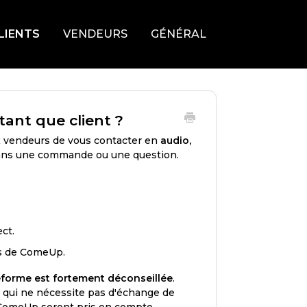
LIENTS
VENDEURS
GÉNÉRAL
nt que client ?
x vendeurs de vous contacter en
audio,
dans une commande ou une question.
ct.
rs de ComeUp.
eforme est fortement déconseillée
.
 qui ne nécessite pas d'échange de
r ComeUp seront pris en compte.