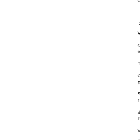
V

T

S
r
⚠
l
V