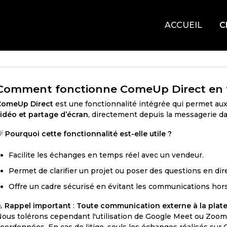
ACCUEIL
C
Comment fonctionne ComeUp Direct en ta
ComeUp Direct
est une fonctionnalité intégrée qui permet au
idéo et partage d’écran
, directement depuis la messagerie 
💡
Pourquoi cette fonctionnalité est-elle utile ?
Facilite les échanges en temps réel avec un vendeur.
Permet de clarifier un projet ou poser des questions en dire
Offre un cadre sécurisé en évitant les communications ho
⚠️
Rappel important
:
Toute communication externe à la plat
ous tolérons cependant l'utilisation de Google Meet ou Zoom
oordonnées. En cas de litige, seuls les échanges réalisés su